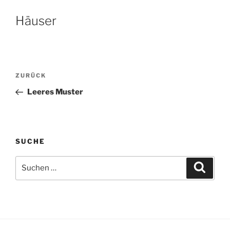
Häuser
Beitragsnavigation
Vorheriger
ZURÜCK
Beitrag
Leeres Muster
SUCHE
Suchen
Suche
nach: